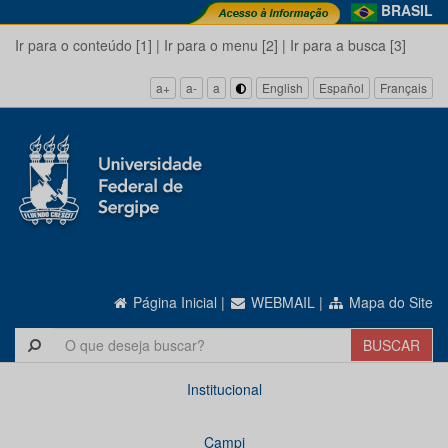
BRASIL
Ir para o conteúdo [1]
|
Ir para o menu [2]
|
Ir para a busca [3]
a+
a-
a
English
Español
Français
Página Inicial
|
WEBMAIL
|
Mapa do Site
Institucional
Campi