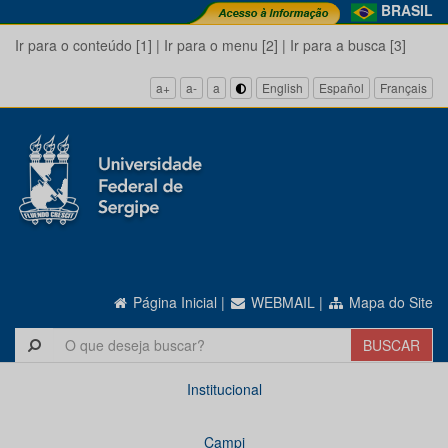
BRASIL
Ir para o conteúdo [1]
|
Ir para o menu [2]
|
Ir para a busca [3]
a+
a-
a
English
Español
Français
Página Inicial
|
WEBMAIL
|
Mapa do Site
Institucional
Campi