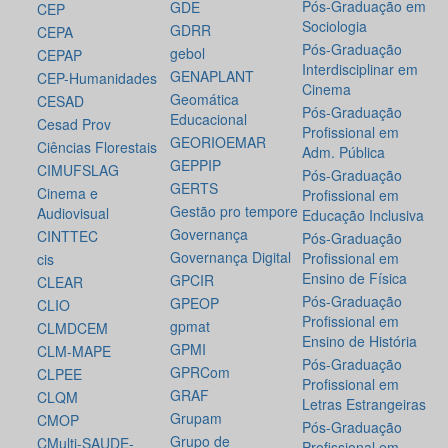
Pós-Graduação em
GDE
CEP
Sociologia
GDRR
CEPA
Pós-Graduação
gebol
CEPAP
Interdisciplinar em
GENAPLANT
CEP-Humanidades
Cinema
Geomática
CESAD
Pós-Graduação
Educacional
Cesad Prov
Profissional em
GEORIOEMAR
Ciências Florestais
Adm. Pública
GEPPIP
CIMUFSLAG
Pós-Graduação
GERTS
Cinema e
Profissional em
Gestão pro tempore
Audiovisual
Educação Inclusiva
Governança
CINTTEC
Pós-Graduação
Governança Digital
Profissional em
cis
Ensino de Física
GPCIR
CLEAR
Pós-Graduação
GPEOP
CLIO
Profissional em
gpmat
CLMDCEM
Ensino de História
GPMI
CLM-MAPE
Pós-Graduação
GPRCom
CLPEE
Profissional em
GRAF
CLQM
Letras Estrangeiras
Grupam
CMOP
Pós-Graduação
Grupo de
CMulti-SAUDE-
Profissional em