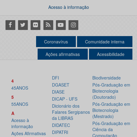
Acesso à informação
Facebook
Twitter
Flickr
RSS
Youtube
Instagram
Coronavírus
Comunidade interna
Ações afirmativas
Acessibilidade
DFI
Biodiversidade
4
DGASET
Pós-Graduação em
45ANOS
Biotecnologia
DIASE
5
(Doutorado)
DICAP - UFS
55ANOS
Pós-Graduação em
Dicionário dos
Biotecnologia
Falares Sergipanos
A
(Mestrado)
da LIBRAS
Acesso à
Pós-Graduação em
DIDATEC
informação
Ciência da
DIPATRI
Ações Afirmativas
Computação