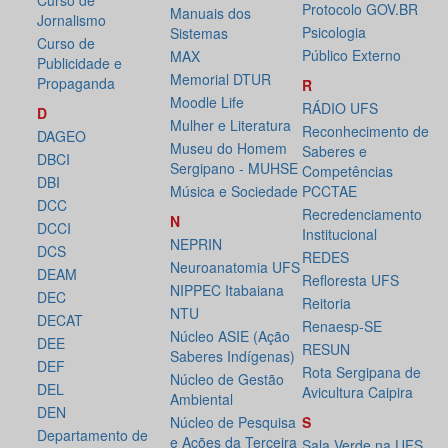
Curso de
Protocolo GOV.BR
Manuais dos
Jornalismo
Psicologia
Sistemas
Curso de
Público Externo
MAX
Publicidade e
Memorial DTUR
Propaganda
R
Moodle Life
RÁDIO UFS
D
Mulher e Literatura
Reconhecimento de
DAGEO
Museu do Homem
Saberes e
DBCI
Sergipano - MUHSE
Competências
DBI
Música e Sociedade
PCCTAE
DCC
Recredenciamento
N
DCCI
Institucional
NEPRIN
DCS
REDES
Neuroanatomia UFS
DEAM
Refloresta UFS
NIPPEC Itabaiana
DEC
Reitoria
NTU
DECAT
Renaesp-SE
Núcleo ASIE (Ação
DEE
RESUN
Saberes Indígenas)
DEF
Rota Sergipana de
Núcleo de Gestão
DEL
Avicultura Caipira
Ambiental
DEN
Núcleo de Pesquisa
S
Departamento de
e Ações da Terceira
Sala Verde na UFS