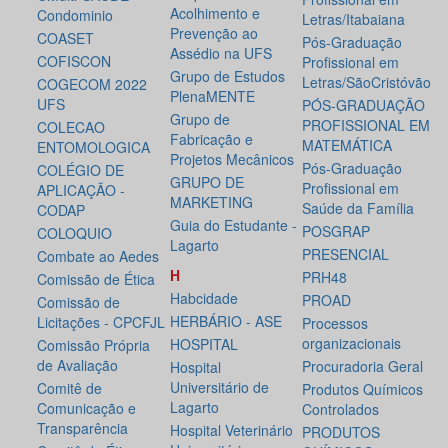
Acolhimento e
Condominio
Letras/Itabaiana
Prevenção ao
COASET
Pós-Graduação
Assédio na UFS
COFISCON
Profissional em
Grupo de Estudos
Letras/SãoCristóvão
COGECOM 2022
PlenaMENTE
UFS
PÓS-GRADUAÇÃO
Grupo de
PROFISSIONAL EM
COLECAO
Fabricação e
MATEMÁTICA
ENTOMOLOGICA
Projetos Mecânicos
Pós-Graduação
COLÉGIO DE
GRUPO DE
Profissional em
APLICAÇÃO -
MARKETING
Saúde da Família
CODAP
Guia do Estudante -
POSGRAP
COLOQUIO
Lagarto
PRESENCIAL
Combate ao Aedes
H
PRH48
Comissão de Ética
Habcidade
PROAD
Comissão de
HERBÁRIO - ASE
Licitações - CPCFJL
Processos
organizacionais
HOSPITAL
Comissão Própria
de Avaliação
Procuradoria Geral
Hospital
Universitário de
Comitê de
Produtos Químicos
Lagarto
Comunicação e
Controlados
Transparência
Hospital Veterinário
PRODUTOS