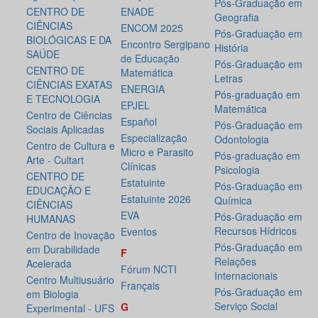
Pós-Graduação em
CENTRO DE
ENADE
Geografia
CIÊNCIAS
ENCOM 2025
Pós-Graduação em
BIOLÓGICAS E DA
Encontro Sergipano
História
SAÚDE
de Educação
Pós-Graduação em
CENTRO DE
Matemática
Letras
CIÊNCIAS EXATAS
ENERGIA
Pós-graduação em
E TECNOLOGIA
EPJEL
Matemática
Centro de Ciências
Español
Pós-Graduação em
Sociais Aplicadas
Especialização
Odontologia
Centro de Cultura e
Micro e Parasito
Pós-graduação em
Arte - Cultart
Clínicas
Psicologia
CENTRO DE
Estatuinte
Pós-Graduação em
EDUCAÇÃO E
Estatuinte 2026
Química
CIÊNCIAS
EVA
Pós-Graduação em
HUMANAS
Recursos Hídricos
Eventos
Centro de Inovação
Pós-Graduação em
em Durabilidade
F
Relações
Acelerada
Fórum NCTI
Internacionais
Centro Multiusuário
Français
Pós-Graduação em
em Biologia
Serviço Social
G
Experimental - UFS