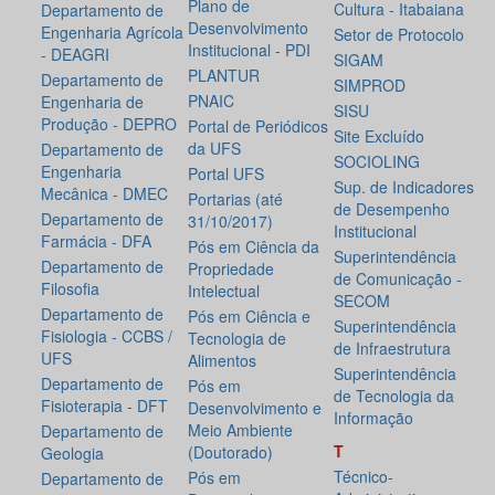
Plano de
Cultura - Itabaiana
Departamento de
Desenvolvimento
Engenharia Agrícola
Setor de Protocolo
Institucional - PDI
- DEAGRI
SIGAM
PLANTUR
Departamento de
SIMPROD
PNAIC
Engenharia de
SISU
Produção - DEPRO
Portal de Periódicos
Site Excluído
da UFS
Departamento de
SOCIOLING
Engenharia
Portal UFS
Sup. de Indicadores
Mecânica - DMEC
Portarias (até
de Desempenho
Departamento de
31/10/2017)
Institucional
Farmácia - DFA
Pós em Ciência da
Superintendência
Departamento de
Propriedade
de Comunicação -
Filosofia
Intelectual
SECOM
Departamento de
Pós em Ciência e
Superintendência
Fisiologia - CCBS /
Tecnologia de
de Infraestrutura
UFS
Alimentos
Superintendência
Departamento de
Pós em
de Tecnologia da
Fisioterapia - DFT
Desenvolvimento e
Informação
Meio Ambiente
Departamento de
T
(Doutorado)
Geologia
Técnico-
Pós em
Departamento de