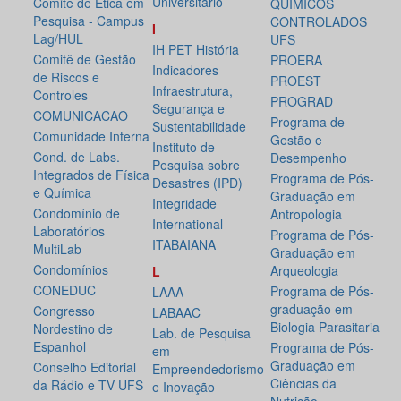
Universitário
Comitê de Ética em
QUÍMICOS
Pesquisa - Campus
CONTROLADOS
I
Lag/HUL
UFS
IH PET História
Comitê de Gestão
PROERA
Indicadores
de Riscos e
PROEST
Infraestrutura,
Controles
PROGRAD
Segurança e
COMUNICACAO
Programa de
Sustentabilidade
Comunidade Interna
Gestão e
Instituto de
Cond. de Labs.
Desempenho
Pesquisa sobre
Integrados de Física
Programa de Pós-
Desastres (IPD)
e Química
Graduação em
Integridade
Condomínio de
Antropologia
International
Laboratórios
Programa de Pós-
ITABAIANA
MultiLab
Graduação em
Condomínios
Arqueologia
L
CONEDUC
Programa de Pós-
LAAA
graduação em
Congresso
LABAAC
Biologia Parasitaria
Nordestino de
Lab. de Pesquisa
Espanhol
Programa de Pós-
em
Graduação em
Conselho Editorial
Empreendedorismo
Ciências da
da Rádio e TV UFS
e Inovação