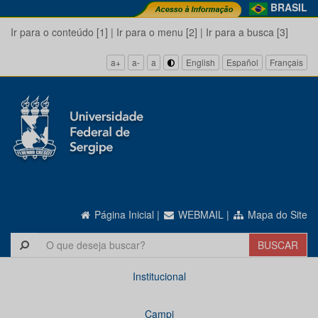
BRASIL
Ir para o conteúdo [1]
|
Ir para o menu [2]
|
Ir para a busca [3]
a+
a-
a
English
Español
Français
Página Inicial
|
WEBMAIL
|
Mapa do Site
Institucional
Campi