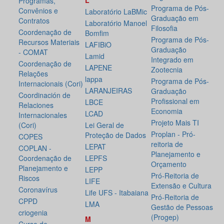
L
Programas,
Programa de Pós-
Convênios e
Laboratório LaBMic
Graduação em
Contratos
Laboratório Manoel
Filosofia
Coordenação de
Bomfim
Programa de Pós-
Recursos Materiais
LAFIBiO
Graduação
- COMAT
Lamid
Integrado em
Coordenação de
LAPENE
Zootecnia
Relações
lappa
Programa de Pós-
Internacionais (Cori)
LARANJEIRAS
Graduação
Coordinación de
Profissional em
LBCE
Relaciones
Economia
LCAD
Internacionales
Projeto Mais TI
(Cori)
Lei Geral de
Proplan - Pró-
Proteção de Dados
COPES
reitoria de
LEPAT
COPLAN -
Planejamento e
Coordenação de
LEPFS
Orçamento
Planejamento e
LEPP
Pró-Reitoria de
Riscos
LIFE
Extensão e Cultura
Coronavírus
Life UFS - Itabaiana
Pró-Reitoria de
CPPD
LMA
Gestão de Pessoas
criogenia
(Progep)
M