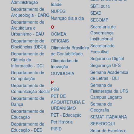
Administração
Idade
SBTI 2015
Departamento de
NUPEG
SEAD
Arqueologia - DARQ
Nutrição dia a dia
SECOMP
Departamento de
Secretaria de
O
Arquitetura e
Governança
Urbanismo - DAU
OCMEA
Institucional
Departamento de
OFICIAIS
Secretariado
Biociências (DBCI)
Olimpíada Brasileira
Executivo
Departamento de
de Contabilidade
Seguranca Digital
Ciência da
Olimpíadas de
Segurança UFS
Informação - DCI
Inovação
Semana Acadêmica
Departamento de
OUVIDORIA
de Letras - DLI
Computação
P
Semana de
Departamento de
PEB
Fisioterapia da UFS
Comunicação Social
PET DE
Campus Lagarto
Departamento de
ARQUITETURA E
Semana de
Dança
URBANISMO
Geografia
Departamento de
PET - Educação
SEMAT ITABAIANA
Educação
Pet História
SEPEDOQUI
Departamento de
PIBID
Educação - DED
Setor de Eventos e