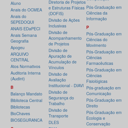
Diretoria de Projetos
Aluno
Pós-Graduação em
e Estruturas Físicas
Anais do OCMEA
Ciências da
(DOFIS)
Anais do
Informação
Divisão de Ações
SEPEDOQUI
Inclusivas
P
ANAIS EDaPECI
Divisão de
Pós-Graduação em
Anais Semana
Acompanhamento
Ciências do
Geografia
de Projetos
Movimento
Apogeu
Divisão de
Pós-Graduação em
ARQUIVO
Apuração de
Ciências
CENTRAL
Acumulação de
Farmacêuticas
Atos Normativos
Vínculos
Pós-Graduação em
Auditoria Interna
Divisão de
Ciências
(Audint)
Avaliação
Fisiológicas
Institucional - DIAVI
B
Pós-graduação em
Divisão de
Comunicação
Balanço Mandato
Segurança do
Pós-Graduação em
Biblioteca Central
Trabalho
Direito
Bibliotecas
Divisão de
Pós-Graduação em
BioChaves
Transporte
Ecologia e
BIOSEGURANCA
DLES
Conservação