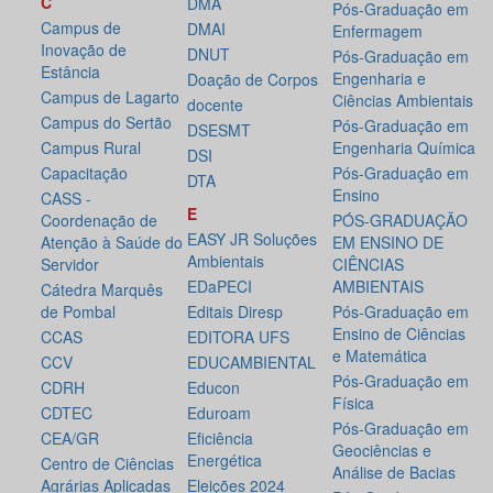
C
DMA
Pós-Graduação em
Campus de
DMAI
Enfermagem
Inovação de
DNUT
Pós-Graduação em
Estância
Engenharia e
Doação de Corpos
Campus de Lagarto
Ciências Ambientais
docente
Campus do Sertão
Pós-Graduação em
DSESMT
Campus Rural
Engenharia Química
DSI
Capacitação
Pós-Graduação em
DTA
Ensino
CASS -
E
Coordenação de
PÓS-GRADUAÇÃO
EASY JR Soluções
Atenção à Saúde do
EM ENSINO DE
Ambientais
Servidor
CIÊNCIAS
EDaPECI
AMBIENTAIS
Cátedra Marquês
de Pombal
Editais Diresp
Pós-Graduação em
Ensino de Ciências
CCAS
EDITORA UFS
e Matemática
CCV
EDUCAMBIENTAL
Pós-Graduação em
CDRH
Educon
Física
CDTEC
Eduroam
Pós-Graduação em
CEA/GR
Eficiência
Geociências e
Energética
Centro de Ciências
Análise de Bacias
Agrárias Aplicadas
Eleições 2024