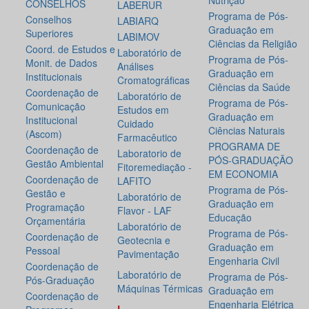
Nutrição
CONSELHOS
LABERUR
Programa de Pós-
Conselhos
LABIARQ
Graduação em
Superiores
LABIMOV
Ciências da Religião
Coord. de Estudos e
Laboratório de
Programa de Pós-
Monit. de Dados
Análises
Graduação em
Institucionais
Cromatográficas
Ciências da Saúde
Coordenação de
Laboratório de
Programa de Pós-
Comunicação
Estudos em
Graduação em
Institucional
Cuidado
Ciências Naturais
(Ascom)
Farmacêutico
PROGRAMA DE
Coordenação de
Laboratorio de
PÓS-GRADUAÇÃO
Gestão Ambiental
Fitoremediação -
EM ECONOMIA
Coordenação de
LAFITO
Programa de Pós-
Gestão e
Laboratório de
Graduação em
Programação
Flavor - LAF
Educação
Orçamentária
Laboratório de
Programa de Pós-
Coordenação de
Geotecnia e
Graduação em
Pessoal
Pavimentação
Engenharia Civil
Coordenação de
Laboratório de
Programa de Pós-
Pós-Graduação
Máquinas Térmicas
Graduação em
Coordenação de
Engenharia Elétrica