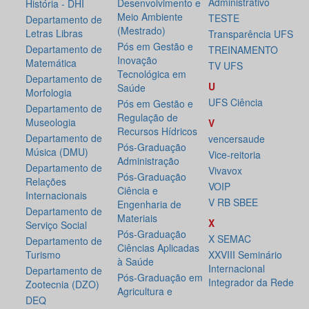
Administrativo
Desenvolvimento e
História - DHI
Meio Ambiente
TESTE
Departamento de
(Mestrado)
Letras Libras
Transparência UFS
Pós em Gestão e
Departamento de
TREINAMENTO
Inovação
Matemática
TV UFS
Tecnológica em
Departamento de
U
Saúde
Morfologia
UFS Ciência
Pós em Gestão e
Departamento de
Regulação de
Museologia
V
Recursos Hídricos
Departamento de
vencersaude
Pós-Graduação
Música (DMU)
Vice-reitoria
Administração
Departamento de
Vivavox
Pós-Graduação
Relações
VOIP
Ciência e
Internacionais
V RB SBEE
Engenharia de
Departamento de
Materiais
X
Serviço Social
Pós-Graduação
X SEMAC
Departamento de
Ciências Aplicadas
Turismo
XXVIII Seminário
à Saúde
Internacional
Departamento de
Pós-Graduação em
Integrador da Rede
Zootecnia (DZO)
Agricultura e
DEQ