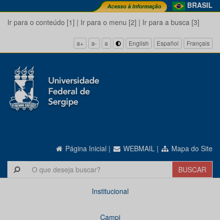
BRASIL
Ir para o conteúdo [1]
|
Ir para o menu [2]
|
Ir para a busca [3]
a+
a-
a
English
Español
Français
Página Inicial
|
WEBMAIL
|
Mapa do Site
Institucional
Campi