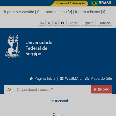
BRASIL
Ir para o conteúdo [1]
|
Ir para o menu [2]
|
Ir para a busca [3]
a+
a-
a
English
Español
Français
Página Inicial
|
WEBMAIL
|
Mapa do Site
Institucional
Campi