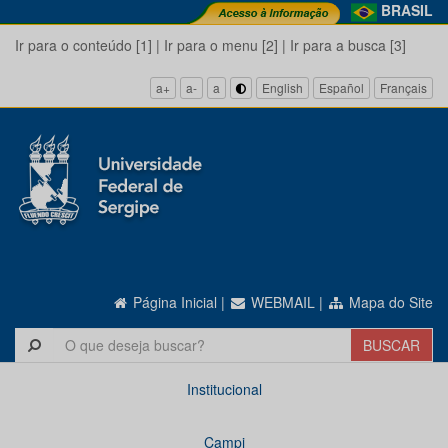
BRASIL
Ir para o conteúdo [1]
|
Ir para o menu [2]
|
Ir para a busca [3]
a+
a-
a
English
Español
Français
Página Inicial
|
WEBMAIL
|
Mapa do Site
Institucional
Campi