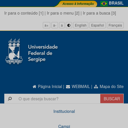
BRASIL
Ir para o conteúdo [1]
|
Ir para o menu [2]
|
Ir para a busca [3]
a+
a-
a
English
Español
Français
Página Inicial
|
WEBMAIL
|
Mapa do Site
Institucional
Campi