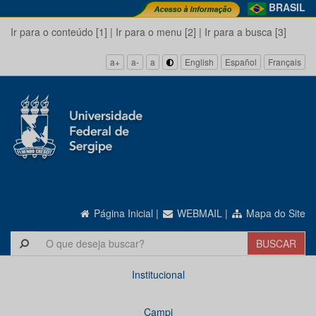
BRASIL
Ir para o conteúdo [1]
|
Ir para o menu [2]
|
Ir para a busca [3]
a+
a-
a
English
Español
Français
Página Inicial
|
WEBMAIL
|
Mapa do Site
Institucional
Campi