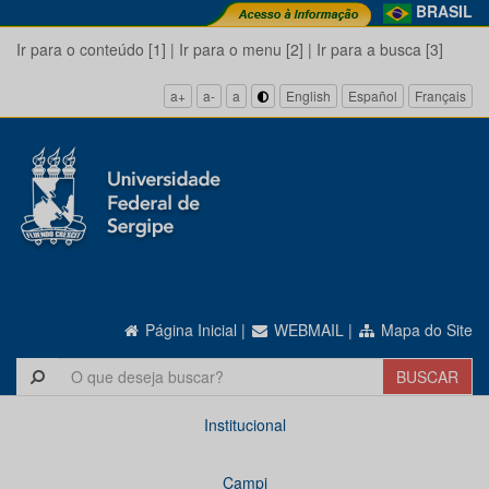
BRASIL
Ir para o conteúdo [1]
|
Ir para o menu [2]
|
Ir para a busca [3]
a+
a-
a
English
Español
Français
Página Inicial
|
WEBMAIL
|
Mapa do Site
Institucional
Campi