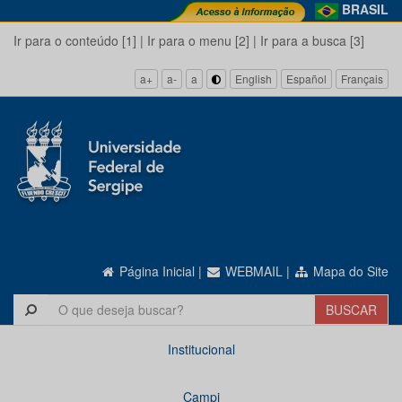
BRASIL
Ir para o conteúdo [1]
|
Ir para o menu [2]
|
Ir para a busca [3]
a+
a-
a
English
Español
Français
Página Inicial
|
WEBMAIL
|
Mapa do Site
Institucional
Campi