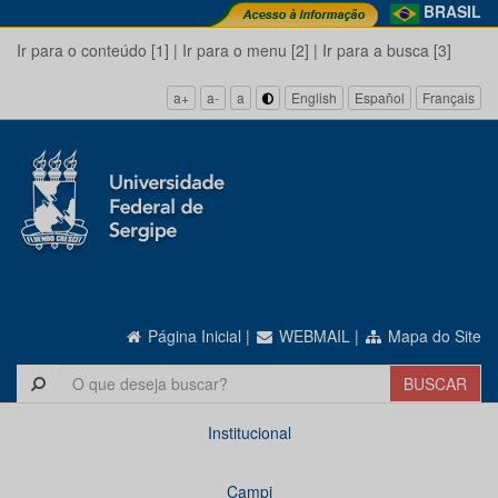
BRASIL
Ir para o conteúdo [1]
|
Ir para o menu [2]
|
Ir para a busca [3]
a+
a-
a
English
Español
Français
Página Inicial
|
WEBMAIL
|
Mapa do Site
Institucional
Campi