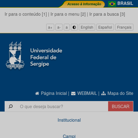
BRASIL
Ir para o conteúdo [1]
|
Ir para o menu [2]
|
Ir para a busca [3]
a+
a-
a
English
Español
Français
Página Inicial
|
WEBMAIL
|
Mapa do Site
Institucional
Campi