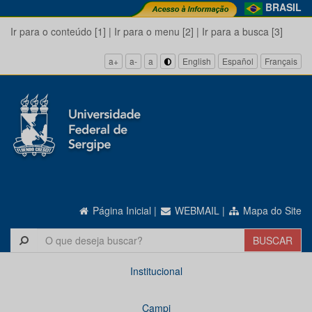
BRASIL
Ir para o conteúdo [1]
|
Ir para o menu [2]
|
Ir para a busca [3]
a+
a-
a
English
Español
Français
Página Inicial
|
WEBMAIL
|
Mapa do Site
Institucional
Campi